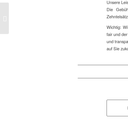
Unsere Lei
Die Gebüh
Zehntelsät
Welche Kunden betreut die Kanzlei?
Wichtig: Wi
fair und de
und transpa
auf Sie zu